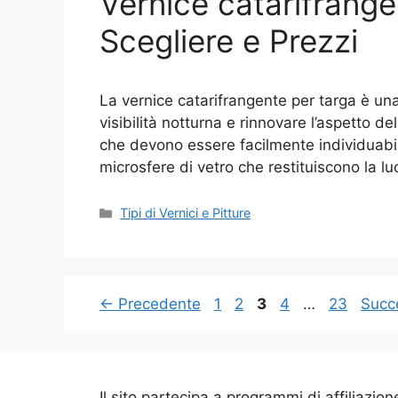
Vernice catarifrange
Scegliere e Prezzi
La vernice catarifrangente per targa è un
visibilità notturna e rinnovare l’aspetto de
che devono essere facilmente individuabili a
microsfere di vetro che restituiscono la lu
Categorie
Tipi di Vernici e Pitture
Pagina
Pagina
Pagina
Pagina
Pagina
←
Precedente
1
2
3
4
…
23
Succ
Il sito partecipa a programmi di affiliazion