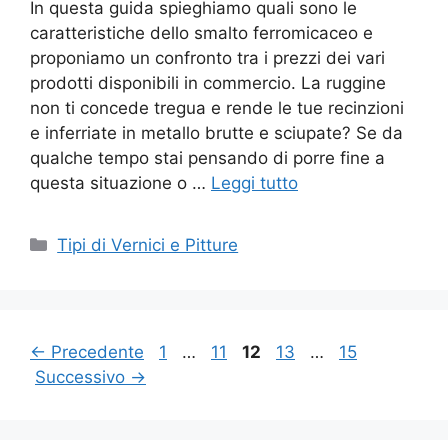
In questa guida spieghiamo quali sono le
caratteristiche dello smalto ferromicaceo e
proponiamo un confronto tra i prezzi dei vari
prodotti disponibili in commercio. La ruggine
non ti concede tregua e rende le tue recinzioni
e inferriate in metallo brutte e sciupate? Se da
qualche tempo stai pensando di porre fine a
questa situazione o …
Leggi tutto
Categorie
Tipi di Vernici e Pitture
Pagina
Pagina
Pagina
Pagina
Pagina
←
Precedente
1
…
11
12
13
…
15
Successivo
→