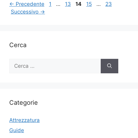
Pagina
Pagina
Pagina
Pagina
Pagina
←
Precedente
1
…
13
14
15
…
23
Successivo
→
Cerca
Ricerca
per:
Categorie
Attrezzatura
Guide