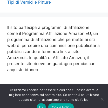
Tipi di Vernici e Pitture
Il sito partecipa a programmi di affiliazione
come il Programma Affiliazione Amazon EU, un
programma di affiliazione che permette ai siti
web di percepire una commissione pubblicitaria
pubblicizzando e fornendo link al sito
Amazon.it. In qualità di Affiliato Amazon, il
presente sito riceve un guadagno per ciascun
acquisto idoneo.
Utilizziamo i cookie per essere sicuri che tu possa avere la
migliore esperienza sul nostro sito. Se continui ad utilizzare
questo sito noi assumiamo che tu ne sia felice.
© 2026 Vernici e Pitture
• Creato con
GeneratePress
Ok
Cookie Policy