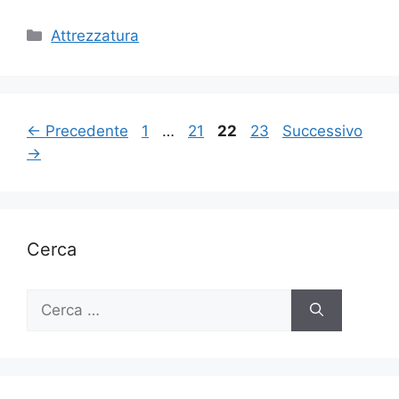
Categorie
Attrezzatura
Pagina
Pagina
Pagina
Pagina
←
Precedente
1
…
21
22
23
Successivo
→
Cerca
Ricerca
per: