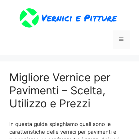
Vai
al
contenuto
Menu
Migliore Vernice per
Pavimenti – Scelta,
Utilizzo e Prezzi
In questa guida spieghiamo quali sono le
caratteristiche delle vernici per pavimenti e