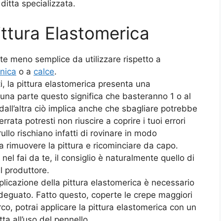
 ditta specializzata.
ittura Elastomerica
te meno semplice da utilizzare rispetto a
anica
o a
calce
.
tti, la pittura elastomerica presenta una
 una parte questo significa che basteranno 1 o al
all’altra ciò implica anche che sbagliare potrebbe
rata potresti non riuscire a coprire i tuoi errori
llo rischiano infatti di rovinare in modo
a rimuovere la pittura e ricominciare da capo.
nel fai da te, il consiglio è naturalmente quello di
l produttore.
plicazione della pittura elastomerica è necessario
adeguato. Fatto questo, coperte le crepe maggiori
co, potrai applicare la pittura elastomerica con un
ta all’uso del pennello.