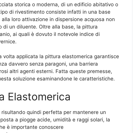
ciata storica o moderna, di un edificio abitativo o
po di rivestimento consiste infatti in una base
e alla loro attivazione in dispersione acquosa non
o di un diluente. Oltre alla base, la pittura
nio, ai quali è dovuto il notevole indice di
vernice.
a volta applicata la pittura elastomerica garantisce
enza davvero senza paragoni, una barriera
osi altri agenti esterni. Fatta queste premesse,
 questa soluzione esaminandone le caratteristiche.
ra Elastomerica
 risultando quindi perfetta per mantenere un
osta a piogge acide, umidità e raggi solari, la
 che è importante conoscere