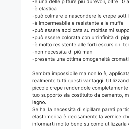
-è una delle pitture più durevoli, oltre 10 
-è elastica
-può colmare e nascondere le crepe sottil
-è impermeabile e resistente alle muffe
-può essere applicata su moltissimi suppo
-può essere colorata con un’infinità di pi
-è molto resistente alle forti escursioni t
-non necessita di più mani
-presenta una ottima omogeneità cromatic
Sembra impossibile ma non lo è, applicata 
realmente tutti questi vantaggi. Utilizzando
piccole crepe rendendole completamente i
tuo supporto sia costituito da cemento, mu
legno.
Se hai la necessità di sigillare pareti par
elastomerica è decisamente la vernice che 
informarti molto bene su come utilizzarla o