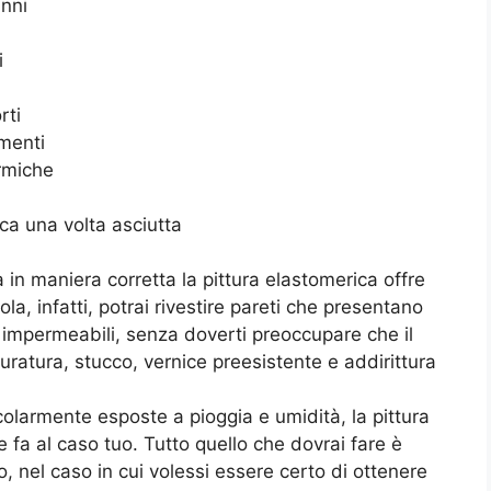
anni
i
rti
gmenti
ermiche
a una volta asciutta
in maniera corretta la pittura elastomerica offre
la, infatti, potrai rivestire pareti che presentano
mpermeabili, senza doverti preoccupare che il
ratura, stucco, vernice preesistente e addirittura
ticolarmente esposte a pioggia e umidità, la pittura
fa al caso tuo. Tutto quello che dovrai fare è
, nel caso in cui volessi essere certo di ottenere