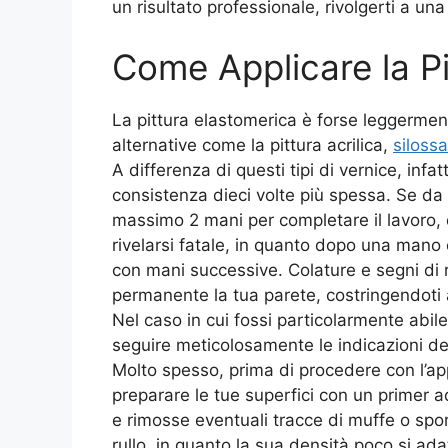
un risultato professionale, rivolgerti a una
Come Applicare la P
La pittura elastomerica è forse leggermen
alternative come la pittura acrilica,
siloss
A differenza di questi tipi di vernice, infa
consistenza dieci volte più spessa. Se da
massimo 2 mani per completare il lavoro, d
rivelarsi fatale, in quanto dopo una mano er
con mani successive. Colature e segni di ru
permanente la tua parete, costringendoti 
Nel caso in cui fossi particolarmente abile 
seguire meticolosamente le indicazioni de
Molto spesso, prima di procedere con l’ap
preparare le tue superfici con un primer 
e rimosse eventuali tracce di muffe o spor
rullo, in quanto la sua densità poco si adat