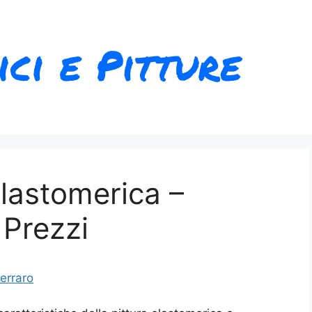
Elastomerica –
 Prezzi
erraro