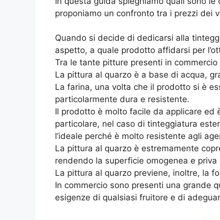
In questa guida spieghiamo quali sono le ca
proponiamo un confronto tra i prezzi dei v
Quando si decide di dedicarsi alla tinte
aspetto, a quale prodotto affidarsi per l’ot
Tra le tante pitture presenti in commercio 
La pittura al quarzo è a base di acqua, gran
La farina, una volta che il prodotto si è e
particolarmente dura e resistente.
Il prodotto è molto facile da applicare ed è
particolare, nel caso di tinteggiatura este
l’ideale perché è molto resistente agli agen
La pittura al quarzo è estremamente copre
rendendo la superficie omogenea e priva di
La pittura al quarzo previene, inoltre, la 
In commercio sono presenti una grande qua
esigenze di qualsiasi fruitore e di adeguars