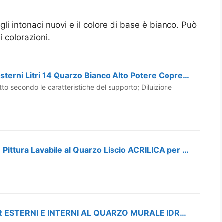
gli intonaci nuovi e il colore di base è bianco. Può
i colorazioni.
MAZZA Pittura per Interni Ed Esterni Litri 14 Quarzo Bianco Alto Potere Coprente
to secondo le caratteristiche del supporto; Diluizione
Salone Negozio Online Vernice Pittura Lavabile al Quarzo Liscio ACRILICA per Esterni da LT.5 Bianco
BricoQui PITTURA BIANCA PER ESTERNI E INTERNI AL QUARZO MURALE IDROPITTURA ACRILICA ALTA COPERTURA OTTIMA RESA (4 LT)