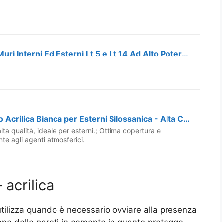
MAZZA Pittura Al Quarzo Per Muri Interni Ed Esterni Lt 5 e Lt 14 Ad Alto Potere Coprente Bianca (5 Litri, Bianco)
DI.M.EL. S.R.L. Pittura al Quarzo Acrilica Bianca per Esterni Silossanica - Alta Copertura, Idrorepellente, Resistente - Ideale Grandi Superfici - ZITO Colorificio Quarzo Acrilico (14 Litri)
alta qualità, ideale per esterni.; Ottima copertura e
ente agli agenti atmosferici.
 acrilica
 utilizza quando è necessario ovviare alla presenza
zione delle pareti in cemento in quanto protegge