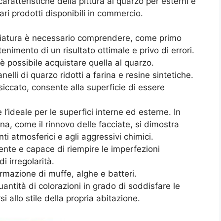
ratteristiche della pittura al quarzo per esterni e
ari prodotti disponibili in commercio.
ggiatura è necessario comprendere, come primo
tenimento di un risultato ottimale e privo di errori.
è possibile acquistare quella al quarzo.
elli di quarzo ridotti a farina e resine sintetiche.
ssiccato, consente alla superficie di essere
 l’ideale per le superfici interne ed esterne. In
rna, come il rinnovo delle facciate, si dimostra
ti atmosferici e agli aggressivi chimici.
nte e capace di riempire le imperfezioni
 irregolarità.
formazione di muffe, alghe e batteri.
ntità di colorazioni in grado di soddisfare le
i allo stile della propria abitazione.