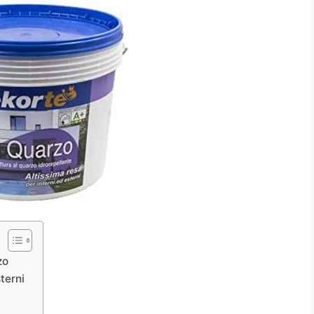
zo
terni