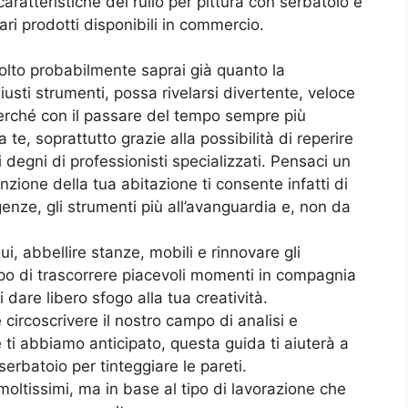
ratteristiche del rullo per pittura con serbatoio e
ari prodotti disponibili in commercio.
olto probabilmente saprai già quanto la
giusti strumenti, possa rivelarsi divertente, veloce
erché con il passare del tempo sempre più
te, soprattutto grazie alla possibilità di reperire
 degni di professionisti specializzati. Pensaci un
zione della tua abitazione ti consente infatti di
igenze, gli strumenti più all’avanguardia e, non da
ui, abbellire stanze, mobili e rinnovare gli
po di trascorrere piacevoli momenti in compagnia
 dare libero sfogo alla tua creatività.
ircoscrivere il nostro campo di analisi e
e ti abbiamo anticipato, questa guida ti aiuterà a
serbatoio per tinteggiare le pareti.
 moltissimi, ma in base al tipo di lavorazione che