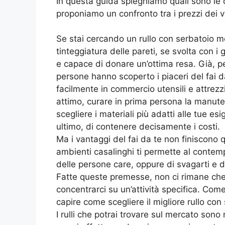
In questa guida spieghiamo quali sono le ca
proponiamo un confronto tra i prezzi dei v
Se stai cercando un rullo con serbatoio m
tinteggiatura delle pareti, se svolta con i 
e capace di donare un’ottima resa. Già, p
persone hanno scoperto i piaceri del fai da 
facilmente in commercio utensili e attrezzi
attimo, curare in prima persona la manuten
scegliere i materiali più adatti alle tue es
ultimo, di contenere decisamente i costi.
Ma i vantaggi del fai da te non finiscono q
ambienti casalinghi ti permette al contem
delle persone care, oppure di svagarti e di
Fatte queste premesse, non ci rimane che c
concentrarci su un’attività specifica. Com
capire come scegliere il migliore rullo con 
I rulli che potrai trovare sul mercato sono