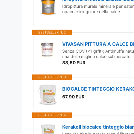
Idropittura murale minerale per estern
opaco e irregolare della calce
BESTSELLER N. 2
VIVASAN PITTURA A CALCE B
Senza COV (<1 gr/lt); Antimuffa natur
una delle migliori calce sul mercato
88,50 EUR
BESTSELLER N. 3
BIOCALCE TINTEGGIO KERAKO
67,90 EUR
BESTSELLER N. 4
Kerakoll biocalce tinteggio bian
Lasciare che la parete respiri liberam