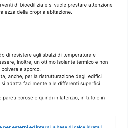
enti di bioedilizia e si vuole prestare attenzione
uralezza della propria abitazione.
o di resistere agli sbalzi di temperatura e
 essere, inoltre, un ottimo isolante termico e non
 polvere e sporco.
ta, anche, per la ristrutturazione degli edifici
si adatta facilmente alle differenti superfici
e pareti porose e quindi in laterizio, in tufo e in
idropittura murale Bianco Calce per esterni ed interni, a base di calce idrata,13 Lt