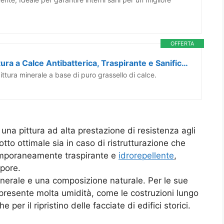
OFFERTA
FLEUR DESIGNER'S PAINT | Pittura a Calce Antibatterica, Traspirante e Sanificante, Colore Snow White, a Base di Puro Grassello di Calce, Effetto Naturale, Made in Italy, 0,75 litri
ttura minerale a base di puro grassello di calce.
 una pittura ad alta prestazione di resistenza agli
tto ottimale sia in caso di ristrutturazione che
temporaneamente traspirante e
idrorepellente
,
apore.
inerale e una composizione naturale. Per le sue
è presente molta umidità, come le costruzioni lungo
 per il ripristino delle facciate di edifici storici.