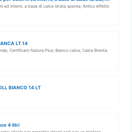
i ed interni, a base di calce idrata spenta; Antico effetto
IANCA LT.14
ale; Certificato Nature Plus; Bianco calce; Calce Brenta:
LL BIANCO 14 LT
co 4 litri
ente; Ideale per garantire interni sani per un migliore