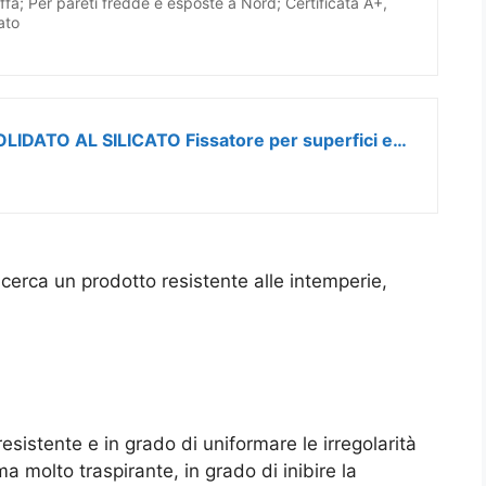
fa; Per pareti fredde e esposte a Nord; Certificata A+,
ato
Tecno Prodist TECPINT CONSOLIDATO AL SILICATO Fissatore per superfici edili, primer speciale per pitture a calce o ai silicati, compatta pietra, mattone evitandone la disgregazione (4 Litri)
 cerca un prodotto resistente alle intemperie,
resistente e in grado di uniformare le irregolarità
 ma molto traspirante, in grado di inibire la