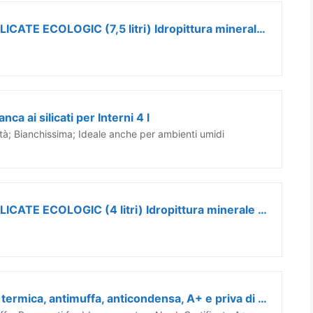
Tecno Prodist TECPINT SOL-SILICATE ECOLOGIC (7,5 litri) Idropittura minerale ai silicati per esterni ed interni, 100% Naturale. Pareti e Soffitti Traspiranti - Inodore (BIANCO)
a ai silicati per Interni 4 l
bilità; Bianchissima; Ideale anche per ambienti umidi
Tecno Prodist TECPINT SOL-SILICATE ECOLOGIC (4 litri) Idropittura minerale ai silicati per esterni ed interni, 100% Naturale. Pareti e Soffitti Traspiranti - Inodore (BIANCO)
MAXMEYER Pittura per interni termica, antimuffa, anticondensa, A+ e priva di formaldeide, Thermo A+ Active BIANCO 4 L