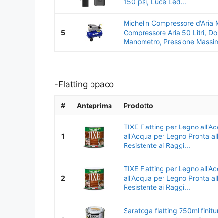
150 psi, Luce Led...
Michelin Compressore d'Aria
5
Compressore Aria 50 Litri, D
Manometro, Pressione Massim
-Flatting opaco
#
Anteprima
Prodotto
TIXE Flatting per Legno all'Ac
1
all'Acqua per Legno Pronta al
Resistente ai Raggi...
TIXE Flatting per Legno all'Ac
2
all'Acqua per Legno Pronta al
Resistente ai Raggi...
Saratoga flatting 750ml finitu