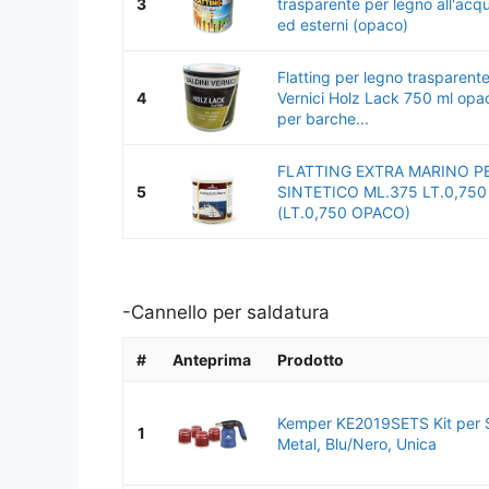
3
trasparente per legno all'acqu
ed esterni (opaco)
Flatting per legno trasparente
4
Vernici Holz Lack 750 ml opac
per barche...
FLATTING EXTRA MARINO P
5
SINTETICO ML.375 LT.0,750 
(LT.0,750 OPACO)
-Cannello per saldatura
#
Anteprima
Prodotto
Kemper KE2019SETS Kit per
1
Metal, Blu/Nero, Unica