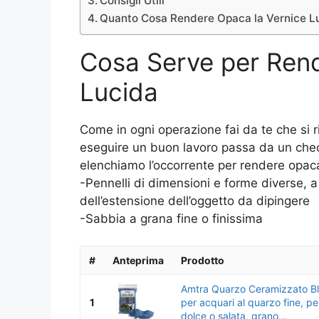
Consigli Utili
Quanto Cosa Rendere Opaca la Vernice L
Cosa Serve per Rend
Lucida
Come in ogni operazione fai da te che si r
eseguire un buon lavoro passa da un check d
elenchiamo l’occorrente per rendere opaca
-Pennelli di dimensioni e forme diverse, 
dell’estensione dell’oggetto da dipingere
-Sabbia a grana fine o finissima
#
Anteprima
Prodotto
Amtra Quarzo Ceramizzato Bl
1
per acquari al quarzo fine, p
dolce o salata, grano...