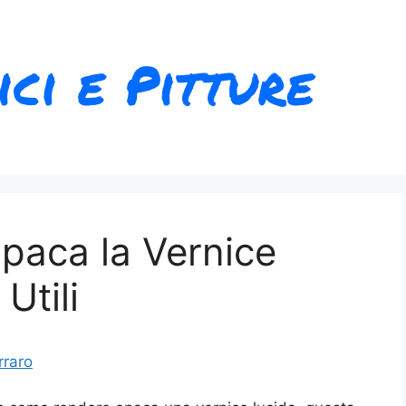
aca la Vernice
Utili
rraro