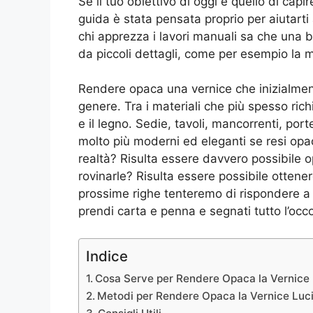
Se il tuo obiettivo di oggi è quello di ca
guida è stata pensata proprio per aiutarti 
chi apprezza i lavori manuali sa che una 
da piccoli dettagli, come per esempio la m
Rendere opaca una vernice che inizialment
genere. Tra i materiali che più spesso rich
e il legno. Sedie, tavoli, mancorrenti, porte
molto più moderni ed eleganti se resi opa
realtà? Risulta essere davvero possibile op
rovinarle? Risulta essere possibile ottene
prossime righe tenteremo di rispondere a
prendi carta e penna e segnati tutto l’occ
Indice
Cosa Serve per Rendere Opaca la Vernice
Metodi per Rendere Opaca la Vernice Luc