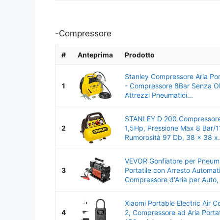
-Compressore
#
Anteprima
Prodotto
Stanley Compressore Aria Port
1
- Compressore 8Bar Senza Ol
Attrezzi Pneumatici...
STANLEY D 200 Compressore
2
1,5Hp, Pressione Max 8 Bar/1
Rumorosità 97 Db, ‎38 x 38 x.
VEVOR Gonfiatore per Pneuma
3
Portatile con Arresto Automat
Compressore d'Aria per Auto,
Xiaomi Portable Electric Air 
4
2, Compressore ad Aria Portati