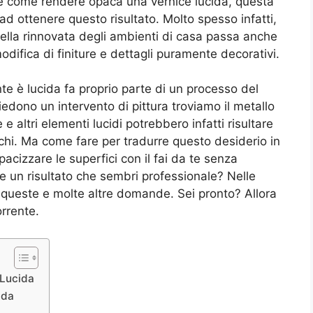
pire come rendere opaca una vernice lucida, questa
ad ottenere questo risultato. Molto spesso infatti,
bella rinnovata degli ambienti di casa passa anche
odifica di finiture e dettagli puramente decorativi.
e è lucida fa proprio parte di un processo del
iedono un intervento di pittura troviamo il metallo
 e altri elementi lucidi potrebbero infatti risultare
chi. Ma come fare per tradurre questo desiderio in
acizzare le superfici con il fai da te senza
re un risultato che sembri professionale? Nelle
 queste e molte altre domande. Sei pronto? Allora
orrente.
 Lucida
ida