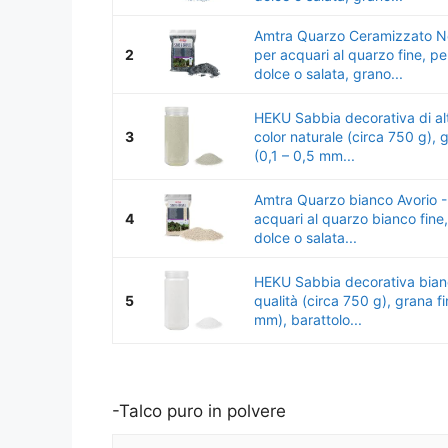
Amtra Quarzo Ceramizzato N
2
per acquari al quarzo fine, p
dolce o salata, grano...
HEKU Sabbia decorativa di alt
3
color naturale (circa 750 g), 
(0,1 – 0,5 mm...
Amtra Quarzo bianco Avorio -
4
acquari al quarzo bianco fine
dolce o salata...
HEKU Sabbia decorativa bianc
5
qualità (circa 750 g), grana f
mm), barattolo...
-Talco puro in polvere