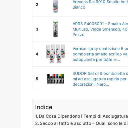
Arexons Ral 9010 Smalto Acri
2
Bianco
APR3 S4006001 - Smalto Acri
3
Multiuso, Verde Smeraldo, 40
Pezzo
Vernice spray confezione 6 p
4
bomboletta smalto acrilico va
autopulente per tutte le...
SÜDOR Set di 6 bombolette 
5
ml ad asciugatura rapida per g
decorazioni. Nero...
Indice
Da Cosa Dipendono i Tempi di Asciugatur
Secco al tatto e asciutto – Quali sono le d