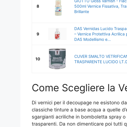
GIOTTO Gloss Varnish - Fla
8
500ml Vernice Fissativa, Tr
Brillante
DAS Vernidas Lucido Traspa
9
– Vernice Protettiva Acrilica
DAS Modellismo e...
CUVER SMALTO VETRIFICA
10
TRASPARENTE LUCIDO LT.0
Come Scegliere la Ve
Di vernici per il decoupage ne esistono da
classiche tinture a base acqua a quelle d’e
sgargianti acriliche in bomboletta spray o 
trasparenti. Da non dimenticare poi tutti 