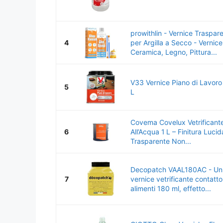
prowithlin - Vernice Traspar
4
per Argilla a Secco - Vernice
Ceramica, Legno, Pittura...
V33 Vernice Piano di Lavoro
5
L
Covema Covelux Vetrificante
6
All’Acqua 1 L – Finitura Lucid
Trasparente Non...
Decopatch VAAL180AC - Un 
7
vernice vetrificante contatto
alimenti 180 ml, effetto...