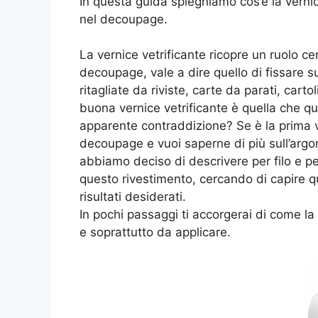
In questa guida spieghiamo cos’è la vernice 
nel decoupage.
La vernice vetrificante ricopre un ruolo ce
decoupage, vale a dire quello di fissare s
ritagliate da riviste, carte da parati, car
buona vernice vetrificante è quella che 
apparente contraddizione? Se è la prima vo
decoupage e vuoi saperne di più sull’argo
abbiamo deciso di descrivere per filo e per
questo rivestimento, cercando di capire qu
risultati desiderati.
In pochi passaggi ti accorgerai di come la v
e soprattutto da applicare.