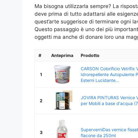
Ma bisogna utilizzarla sempre? La rispos
deve prima di tutto adattarsi alle esigenze
quest’arte suggerisce di terminare ogni l
Questo passaggio è uno dei più importanti
oggetti ma anche di donare loro una magg
#
Anteprima
Prodotto
CARSON Colorificio Vetrifix V
1
Idrorepellente Autopulente P
Esterni Lucidante...
JOVIRA PINTURAS Vernice Vi
2
per Mobili a base d'acqua (750
SuperverniDas vernice fissat
3
flacone da 250ml