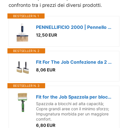
confronto tra i prezzi dei diversi prodotti.
BESTSELLER N. 1
PENNELLIFICIO 2000 | Pennello Plafone, Con Manico in Plastica, Pennello Pittura, per Muri Interni ed Esterni, 5x15 cm - Made in Italy
12,50 EUR
BESTSELLER N. 2
Fit For The Job Confezione da 2 pennelli da 10,2 cm per pittura rapida su pareti, soffitti, muratura, capannoni e recinzioni, pennello
8,06 EUR
BESTSELLER N. 3
Fit for the Job Spazzola per blocchi di capannoni e recinzioni di grande capacità da 4 pollici per la verniciatura rapida di capanni e recinzioni e altri lavori in legno
Spazzola a blocchi ad alta capacità;
Copre grandi aree con il minimo sforzo;
Impugnatura morbida per un maggiore
comfort.
6,80 EUR