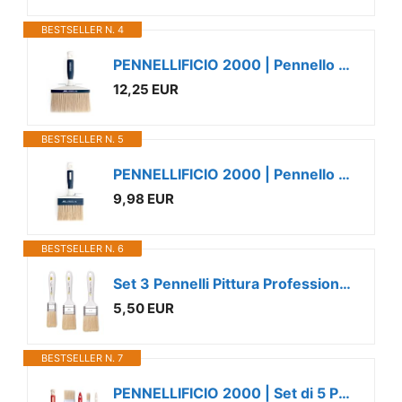
BESTSELLER N. 4
PENNELLIFICIO 2000 | Pennello Plafone, Con Manico in Plastica, Pennello Pittura, per Muri Interni ed Esterni, 6.5x16 cm - Made in Italy
12,25 EUR
BESTSELLER N. 5
PENNELLIFICIO 2000 | Pennello Plafone, Con Manico in Plastica, Pennello Pittura, per Muri Interni ed Esterni, 3x10 cm - Made in Italy
9,98 EUR
BESTSELLER N. 6
Set 3 Pennelli Pittura Professionali – Pennelli Vernice con Manico in Plastica 3-4-5 cm – Ideali per Pareti, Legno e Ferro – Pennelli per Smalti e Idropitture
5,50 EUR
BESTSELLER N. 7
PENNELLIFICIO 2000 | Set di 5 Pennelli per Pittura, Fai da Te, Pennellese, Plafone, Pennello Ovalino, Kit per Verniciatura, Per Usi Generici e Piccoli Lavori - Made in Italy