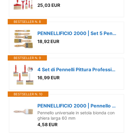
25,03 EUR
BESTSELLER N. 8
PENNELLIFICIO 2000 | Set 5 Pennelli Pittura Professionali, Pennellessa Universale, Indicato per Smalti e Vernici, Muri, Legno, Ferro, Larghezza Ghiera 20/30 / 40/50 / 70 mm - Made in Italy
18,92 EUR
BESTSELLER N. 9
4 Set di Pennelli Pittura Professionali,pennello imbianchino,pennello pittura muro,pennelli per dipingere su cartongesso,pennellessa pitturamuri,Pennello,Adatto Per PitturaMurale, Pittura, Fai Da Te
16,99 EUR
BESTSELLER N. 10
PENNELLIFICIO 2000 | Pennello Pittura, con Manico in Legno Verniciato, Pennellessa Universale, Per Smalti e Vernici, Muri, Legno, Ferro, Larghezza Ghiera 60 mm - Made in Italy
Pennello universale in setola bionda con
ghiera larga 60 mm
4,58 EUR